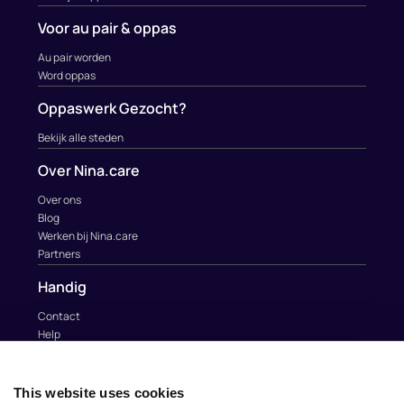
Voor au pair & oppas
Au pair worden
Word oppas
Oppaswerk Gezocht?
Bekijk alle steden
Over Nina.care
Over ons
Blog
Werken bij Nina.care
Partners
Handig
Contact
Help
Au Pairs & Familie Stichting
Contact
This website uses cookies
info@nina.care