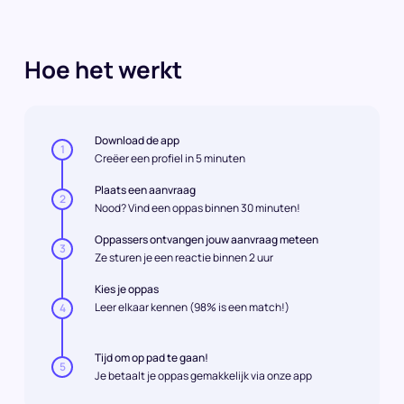
Hoe het werkt
Download de app
1
Creëer een profiel in 5 minuten
Plaats een aanvraag
2
Nood? Vind een oppas binnen 30 minuten!
Oppassers ontvangen jouw aanvraag meteen
3
Ze sturen je een reactie binnen 2 uur
Kies je oppas
Leer elkaar kennen (98% is een match!)
4
Tijd om op pad te gaan!
5
Je betaalt je oppas gemakkelijk via onze app