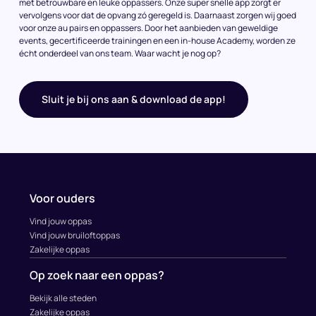
met betrouwbare en leuke oppassers. Onze super snelle app zorgt er
vervolgens voor dat de opvang zó geregeld is. Daarnaast zorgen wij goed
voor onze au pairs en oppassers. Door het aanbieden van geweldige
events, gecertificeerde trainingen en een in-house Academy, worden ze
écht onderdeel van ons team. Waar wacht je nog op?
Sluit je bij ons aan & download de app!
Voor ouders
Vind jouw oppas
Vind jouw bruiloftoppas
Zakelijke oppas
Op zoek naar een oppas?
Bekijk alle steden
Zakelijke oppas