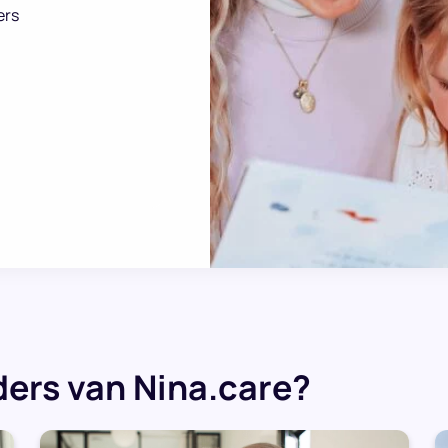
ers
ers van Nina.care?