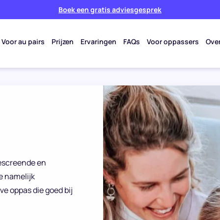
Boek een gratis adviesgesprek
Voor au pairs
Prijzen
Ervaringen
FAQs
Voor oppassers
Ove
gescreende en
e namelijk
ve oppas die goed bij