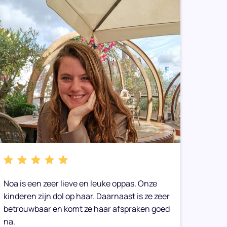
Noa is een zeer lieve en leuke oppas. Onze
We heb
kinderen zijn dol op haar. Daarnaast is ze zeer
gemaak
betrouwbaar en komt ze haar afspraken goed
toe op
na.
Onze 