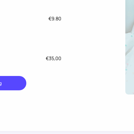
€9.80
€35,00
g