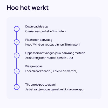
Hoe het werkt
Download de app
1
Creëer een profiel in 5 minuten
Plaats een aanvraag
2
Nood? Vind een oppas binnen 30 minuten!
Oppassers ontvangen jouw aanvraag meteen
3
Ze sturen je een reactie binnen 2 uur
Kies je oppas
Leer elkaar kennen (98% is een match!)
4
Tijd om op pad te gaan!
5
Je betaalt je oppas gemakkelijk via onze app