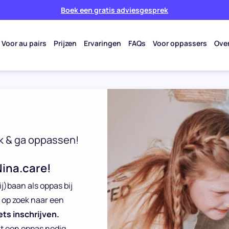
Boek een gratis adviesgesprek
Voor au pairs
Prijzen
Ervaringen
FAQs
Voor oppassers
Ove
k & ga oppassen!
Nina.care!
ij)baan als oppas bij
k op zoek naar een
ets inschrijven.
at een oppas nodig