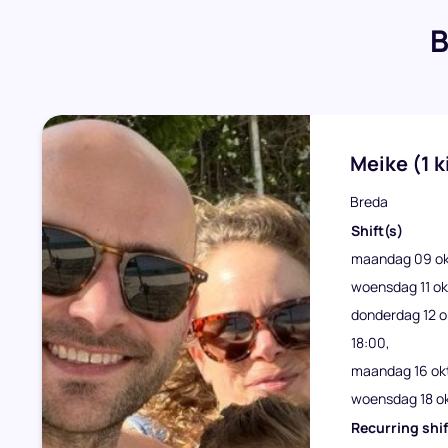
B
Meike
(1 
Breda
Shift(s)
maandag 09 okt
woensdag 11 ok
donderdag 12 o
18:00
maandag 16 okt
woensdag 18 ok
Recurring shif