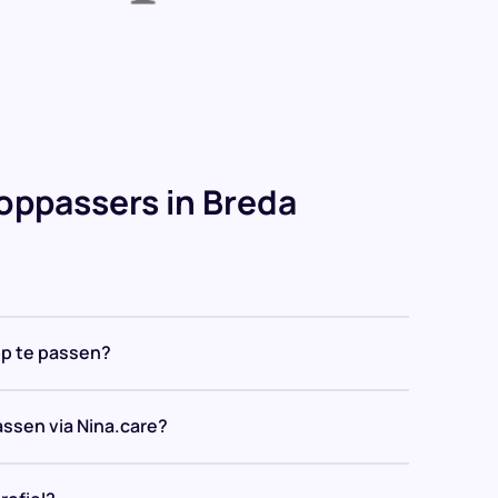
oppassers in Breda
op te passen?
assen via Nina.care?