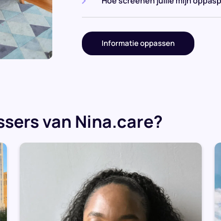
Hoe screenen jullie mijn oppasp
Informatie oppassen
sers van Nina.care?