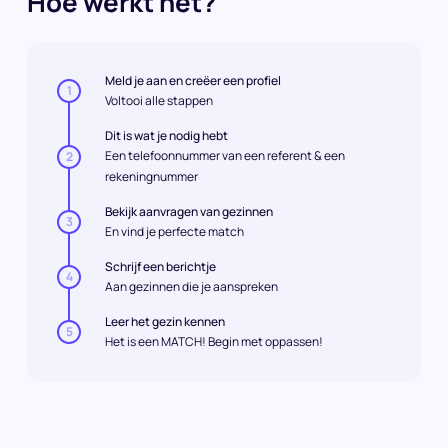
Hoe werkt het?
Meld je aan en creëer een profiel
1
Voltooi alle stappen
Dit is wat je nodig hebt
Een telefoonnummer van een referent & een
2
rekeningnummer
Bekijk aanvragen van gezinnen
3
En vind je perfecte match
Schrijf een berichtje
4
Aan gezinnen die je aanspreken
Leer het gezin kennen
5
Het is een MATCH! Begin met oppassen!