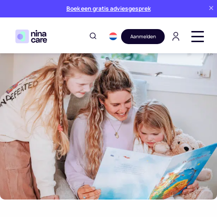
Boek een gratis adviesgesprek
Aanmelden