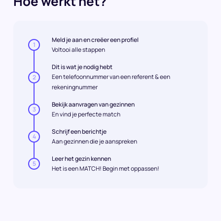
Hoe werkt het?
Meld je aan en creëer een profiel
1
Voltooi alle stappen
Dit is wat je nodig hebt
Een telefoonnummer van een referent & een
2
rekeningnummer
Bekijk aanvragen van gezinnen
3
En vind je perfecte match
Schrijf een berichtje
4
Aan gezinnen die je aanspreken
Leer het gezin kennen
5
Het is een MATCH! Begin met oppassen!