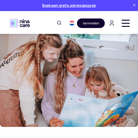
Boek een gratis adviesgesprek
Aanmelden