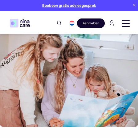
Boek een gratis adviesgesprek
Aanmelden