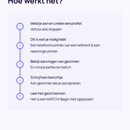
Hoe werkt het?
Meld je aan en creëer een profiel
1
Voltooi alle stappen
Dit is wat je nodig hebt
Een telefoonnummer van een referent & een
2
rekeningnummer
Bekijk aanvragen van gezinnen
3
En vind je perfecte match
Schrijf een berichtje
4
Aan gezinnen die je aanspreken
Leer het gezin kennen
5
Het is een MATCH! Begin met oppassen!