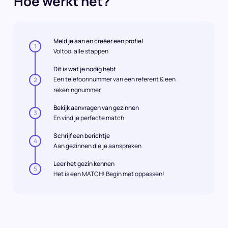
Hoe werkt het?
Meld je aan en creëer een profiel
1
Voltooi alle stappen
Dit is wat je nodig hebt
Een telefoonnummer van een referent & een
2
rekeningnummer
Bekijk aanvragen van gezinnen
3
En vind je perfecte match
Schrijf een berichtje
4
Aan gezinnen die je aanspreken
Leer het gezin kennen
5
Het is een MATCH! Begin met oppassen!