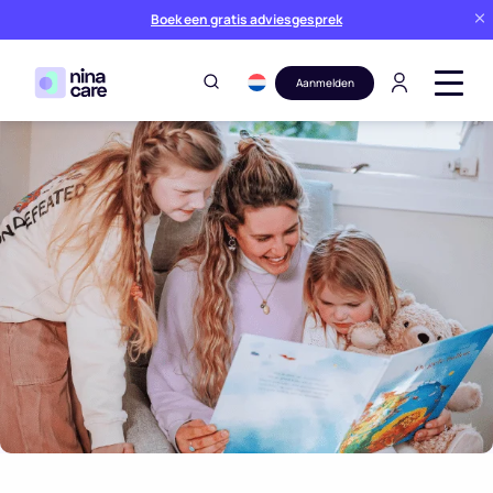
Boek een gratis adviesgesprek
Aanmelden