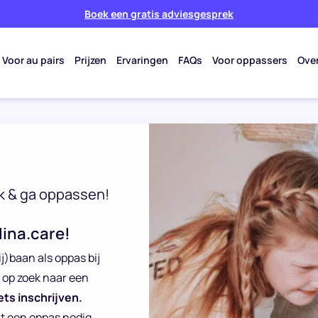
Boek een gratis adviesgesprek
Voor au pairs
Prijzen
Ervaringen
FAQs
Voor oppassers
Ove
k & ga oppassen!
Nina.care!
ij)baan als oppas bij
k op zoek naar een
ets inschrijven.
at een oppas nodig