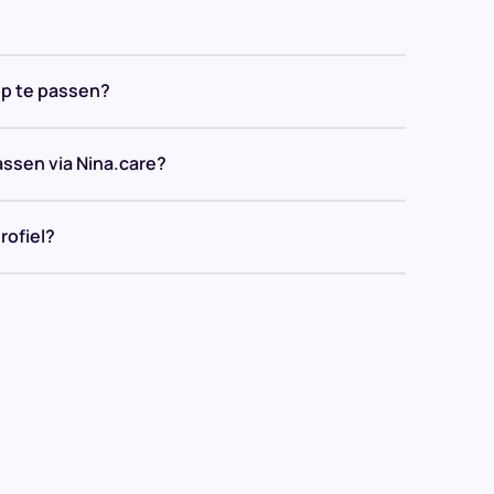
op te passen?
assen via Nina.care?
rofiel?