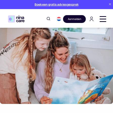
Boek een gratis adviesgesprek
Aanmelden