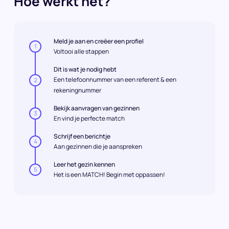
Hoe werkt het?
Meld je aan en creëer een profiel
1
Voltooi alle stappen
Dit is wat je nodig hebt
Een telefoonnummer van een referent & een
2
rekeningnummer
Bekijk aanvragen van gezinnen
3
En vind je perfecte match
Schrijf een berichtje
4
Aan gezinnen die je aanspreken
Leer het gezin kennen
5
Het is een MATCH! Begin met oppassen!