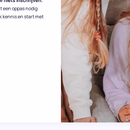
r niets inschrijven.
at een oppas nodig
k kennis en start met