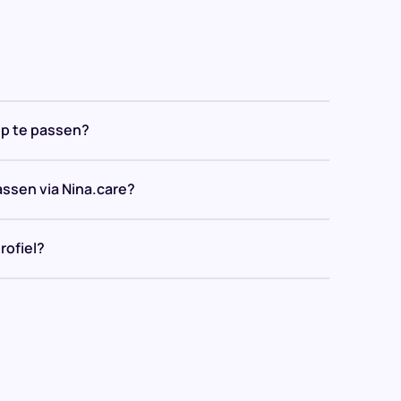
op te passen?
assen via Nina.care?
rofiel?