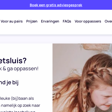
Boek een gratis adviesgesprek
Voor au pairs
Prijzen
Ervaringen
FAQs
Voor oppassers
Ove
tsluis?
k & ga oppassen!
d je bij
 leuke (bij)baan als
n namelijk op zoek naar