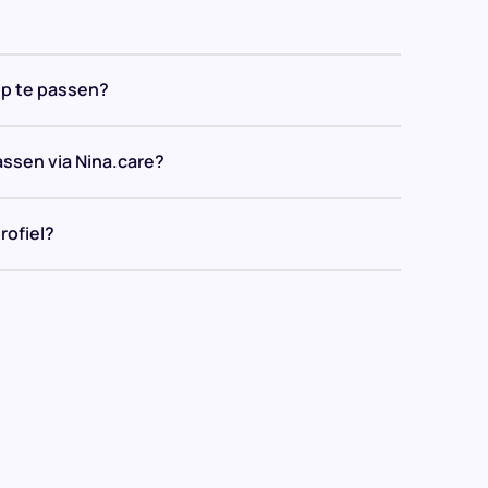
op te passen?
assen via Nina.care?
rofiel?