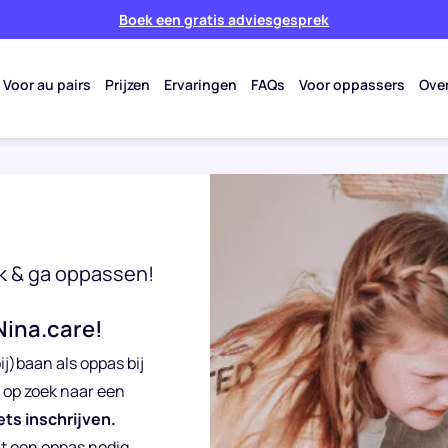
Boek een gratis adviesgesprek
Voor au pairs
Prijzen
Ervaringen
FAQs
Voor oppassers
Ove
k & ga oppassen!
Nina.care!
ij)baan als oppas bij
k op zoek naar een
ets inschrijven.
at een oppas nodig