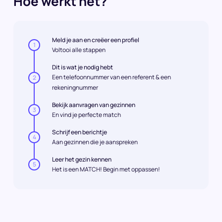
Hoe werkt het?
Meld je aan en creëer een profiel
1
Voltooi alle stappen
Dit is wat je nodig hebt
Een telefoonnummer van een referent & een
2
rekeningnummer
Bekijk aanvragen van gezinnen
3
En vind je perfecte match
Schrijf een berichtje
4
Aan gezinnen die je aanspreken
Leer het gezin kennen
5
Het is een MATCH! Begin met oppassen!