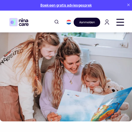
Boek een gratis adviesgesprek
Aanmelden