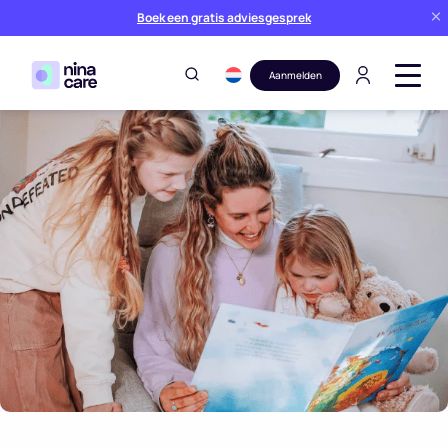
Boek een gratis adviesgesprek
Aanmelden