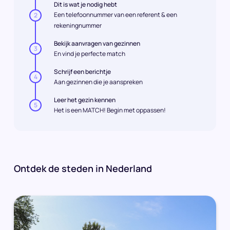
Dit is wat je nodig hebt
Een telefoonnummer van een referent & een
2
rekeningnummer
Bekijk aanvragen van gezinnen
3
En vind je perfecte match
Schrijf een berichtje
4
Aan gezinnen die je aanspreken
Leer het gezin kennen
5
Het is een MATCH! Begin met oppassen!
Ontdek de steden in Nederland