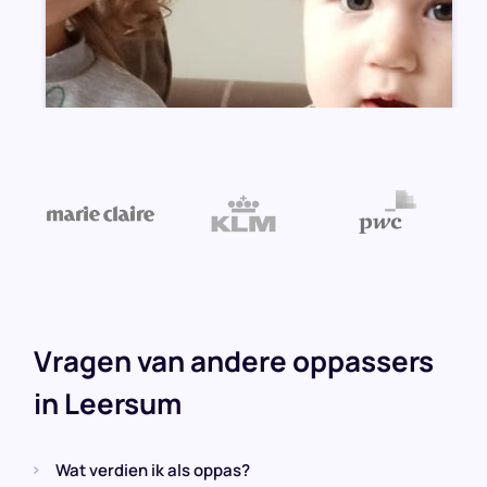
Sarah
(2 kinderen)
Leersum
Recurring shift(s)
Woensdag, 09:30 - 12:30
Reageer direct!
Vragen van andere oppassers
in Leersum
Wat verdien ik als oppas?