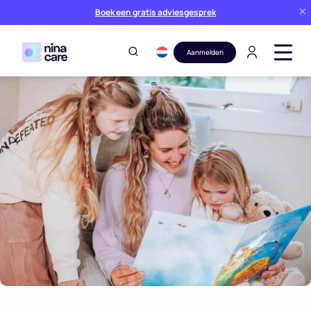
Boek een gratis adviesgesprek
Aanmelden