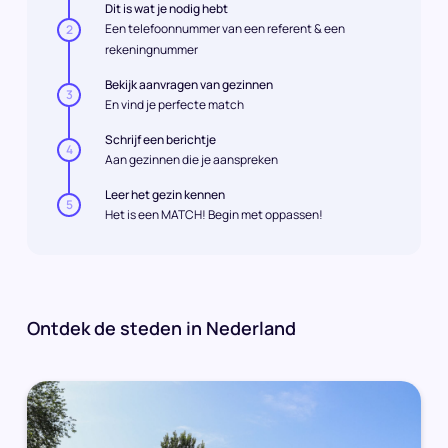
Dit is wat je nodig hebt
Een telefoonnummer van een referent & een
2
rekeningnummer
Bekijk aanvragen van gezinnen
3
En vind je perfecte match
Schrijf een berichtje
4
Aan gezinnen die je aanspreken
Leer het gezin kennen
5
Het is een MATCH! Begin met oppassen!
Ontdek de steden in Nederland