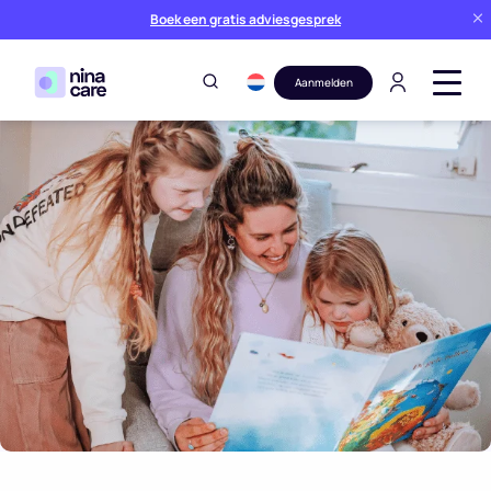
Boek een gratis adviesgesprek
Aanmelden