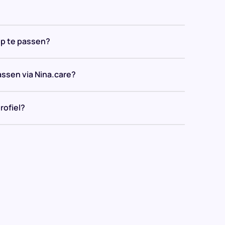
op te passen?
assen via Nina.care?
rofiel?