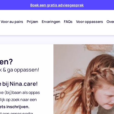
Boek een gratis adviesgesprek
Voor au pairs
Prijzen
Ervaringen
FAQs
Voor oppassers
Ove
ten?
k & ga oppassen!
 bij Nina.care!
ke (bij)baan als oppas
lijk op zoek naar een
ets inschrijven.
at een oppas nodig