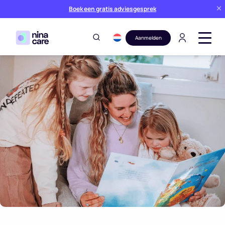
Boek een gratis adviesgesprek
Aanmelden