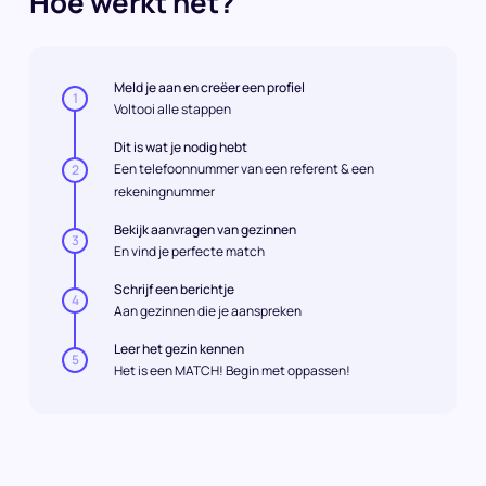
Hoe werkt het?
Meld je aan en creëer een profiel
1
Voltooi alle stappen
Dit is wat je nodig hebt
Een telefoonnummer van een referent & een
2
rekeningnummer
Bekijk aanvragen van gezinnen
3
En vind je perfecte match
Schrijf een berichtje
4
Aan gezinnen die je aanspreken
Leer het gezin kennen
5
Het is een MATCH! Begin met oppassen!