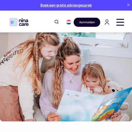
Boek een gratis adviesgesprek
Aanmelden