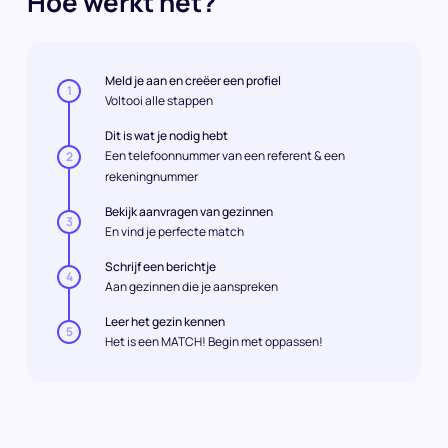
Hoe werkt het?
Meld je aan en creëer een profiel
1
Voltooi alle stappen
Dit is wat je nodig hebt
Een telefoonnummer van een referent & een
2
rekeningnummer
Bekijk aanvragen van gezinnen
3
En vind je perfecte match
Schrijf een berichtje
4
Aan gezinnen die je aanspreken
Leer het gezin kennen
5
Het is een MATCH! Begin met oppassen!