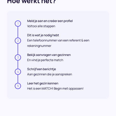
Hoe werkt het?
Meld je aan en creëer een profiel
1
Voltooi alle stappen
Dit is wat je nodig hebt
Een telefoonnummer van een referent & een
2
rekeningnummer
Bekijk aanvragen van gezinnen
3
En vind je perfecte match
Schrijf een berichtje
4
Aan gezinnen die je aanspreken
Leer het gezin kennen
5
Het is een MATCH! Begin met oppassen!