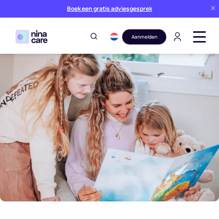
Boek een gratis adviesgesprek
Aanmelden