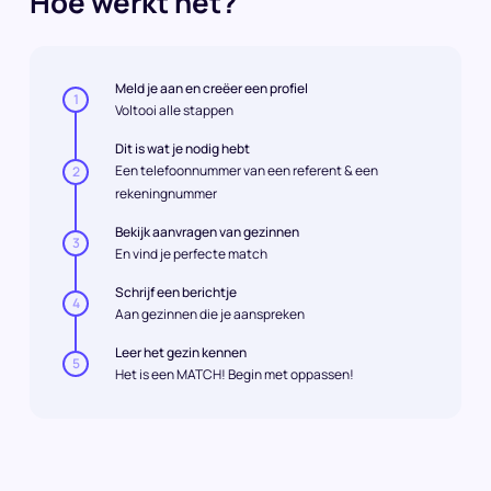
Hoe werkt het?
Meld je aan en creëer een profiel
1
Voltooi alle stappen
Dit is wat je nodig hebt
Een telefoonnummer van een referent & een
2
rekeningnummer
Bekijk aanvragen van gezinnen
3
En vind je perfecte match
Schrijf een berichtje
4
Aan gezinnen die je aanspreken
Leer het gezin kennen
5
Het is een MATCH! Begin met oppassen!