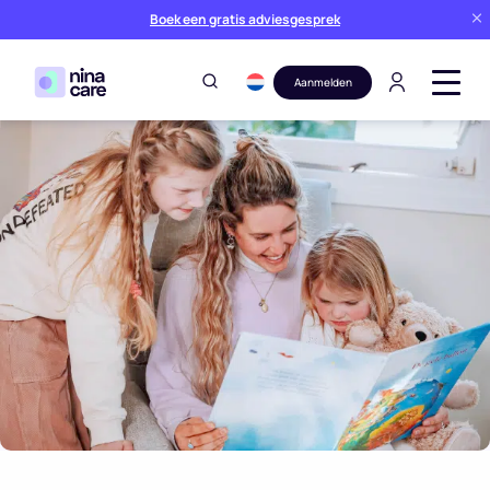
Boek een gratis adviesgesprek
Aanmelden