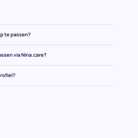
op te passen?
assen via Nina.care?
rofiel?