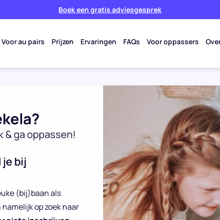
Boek een gratis adviesgesprek
Voor au pairs
Prijzen
Ervaringen
FAQs
Voor oppassers
Ove
kela?
k & ga oppassen!
je bij
euke (bij)baan als
n namelijk op zoek naar