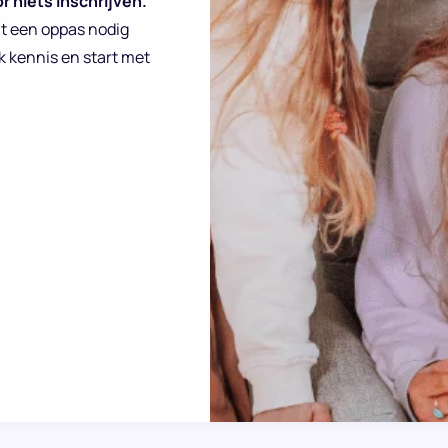
r niets inschrijven.
at een oppas nodig
k kennis en start met