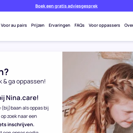
Boek een gratis adviesgesprek
Voor au pairs
Prijzen
Ervaringen
FAQs
Voor oppassers
Ove
n?
k & ga oppassen!
ij Nina.care!
 (bij)baan als oppas bij
k op zoek naar een
ets inschrijven.
at een oppas nodig