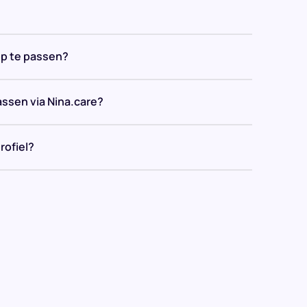
op te passen?
assen via Nina.care?
rofiel?