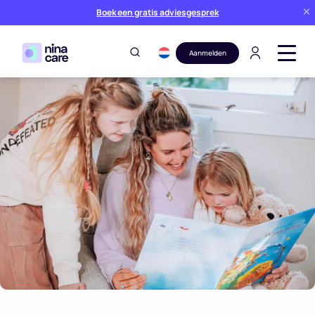
Boek een gratis adviesgesprek
Aanmelden