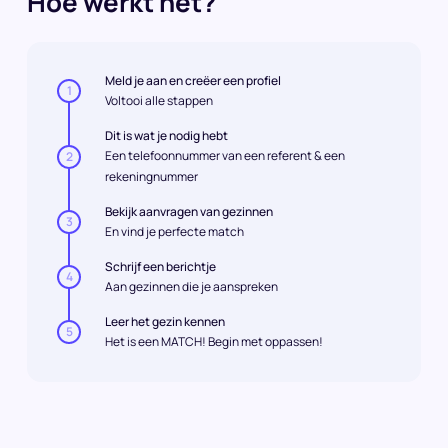
Hoe werkt het?
Meld je aan en creëer een profiel
1
Voltooi alle stappen
Dit is wat je nodig hebt
Een telefoonnummer van een referent & een
2
rekeningnummer
Bekijk aanvragen van gezinnen
3
En vind je perfecte match
Schrijf een berichtje
4
Aan gezinnen die je aanspreken
Leer het gezin kennen
5
Het is een MATCH! Begin met oppassen!