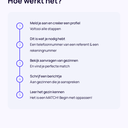
Hoe werkt het?
Meld je aan en creëer een profiel
1
Voltooi alle stappen
Dit is wat je nodig hebt
Een telefoonnummer van een referent & een
2
rekeningnummer
Bekijk aanvragen van gezinnen
3
En vind je perfecte match
Schrijf een berichtje
4
Aan gezinnen die je aanspreken
Leer het gezin kennen
5
Het is een MATCH! Begin met oppassen!