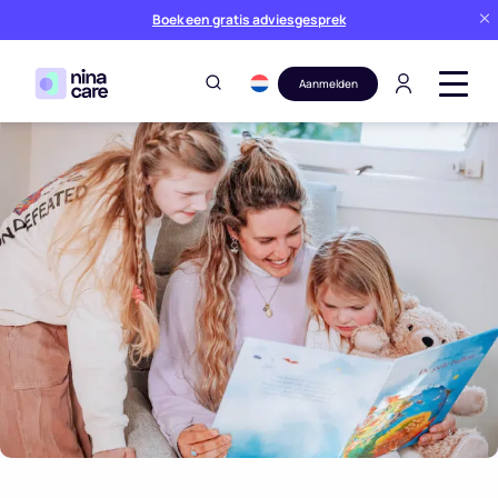
Boek een gratis adviesgesprek
Aanmelden