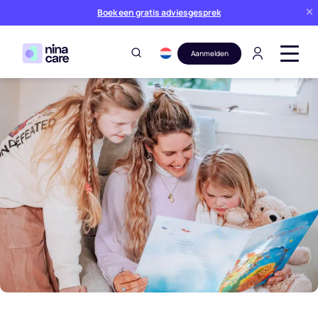
Boek een gratis adviesgesprek
Aanmelden