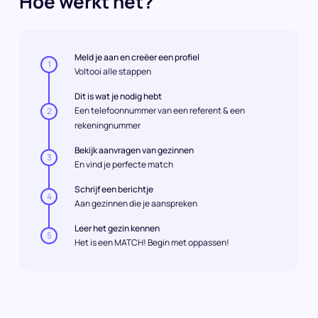
Hoe werkt het?
Meld je aan en creëer een profiel
1
Voltooi alle stappen
Dit is wat je nodig hebt
Een telefoonnummer van een referent & een
2
rekeningnummer
Bekijk aanvragen van gezinnen
3
En vind je perfecte match
Schrijf een berichtje
4
Aan gezinnen die je aanspreken
Leer het gezin kennen
5
Het is een MATCH! Begin met oppassen!