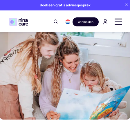
Boek een gratis adviesgesprek
Aanmelden