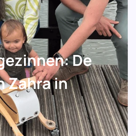
gezinnen: De
n Zahra in