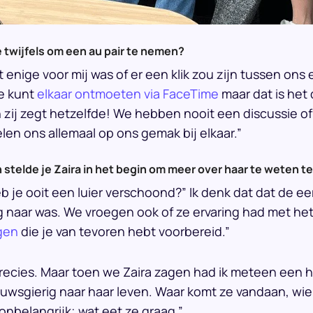
 twijfels om een au pair te nemen?
 enige voor mij was of er een klik zou zijn tussen ons e
Je kunt
elkaar ontmoeten via FaceTime
maar dat is het
 zij zegt hetzelfde! We hebben nooit een discussie of
en ons allemaal op ons gemak bij elkaar.”
 stelde je Zaira in het begin om meer over haar te weten 
b je ooit een luier verschoond?” Ik denk dat dat de eer
 naar was. We vroegen ook of ze ervaring had met het
agen
die je van tevoren hebt voorbereid.”
precies. Maar toen we Zaira zagen had ik meteen een h
uwsgierig naar haar leven. Waar komt ze vandaan, wie z
onbelangrijk; wat eet ze graag.”