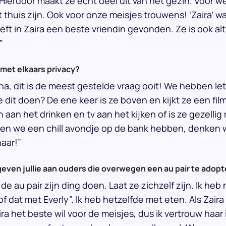
 Hierdoor maakt ze echt deel uit van het gezin. Voor 
 thuis zijn. Ook voor onze meisjes trouwens! ‘Zaira’ w
t in Zaira een beste vriendin gevonden. Ze is ook altijd
”
 met elkaars privacy?
ha, dit is de meest gestelde vraag ooit! We hebben le
dit doen? De ene keer is ze boven en kijkt ze een film
n aan het drinken en tv aan het kijken of is ze gezelli
s en we een chill avondje op de bank hebben, denken 
aar!”
geven jullie aan ouders die overwegen een au pair te adop
 de au pair zijn ding doen. Laat ze zichzelf zijn. Ik heb
 dat met Everly”. Ik heb hetzelfde met eten. Als Zaira 
ra het beste wil voor de meisjes, dus ik vertrouw haar 