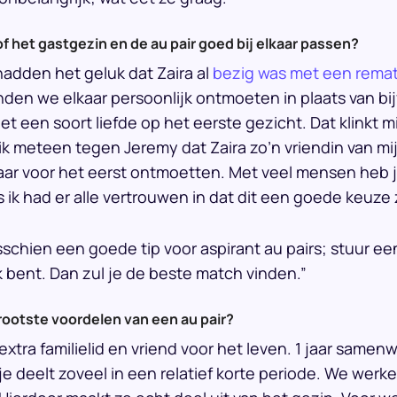
f het gastgezin en de au pair goed bij elkaar passen?
hadden het geluk dat Zaira al
bezig was met een rema
nden we elkaar persoonlijk ontmoeten in plaats van bi
t een soort liefde op het eerste gezicht. Dat klinkt
 ik meteen tegen Jeremy dat Zaira zo’n vriendin van m
aar voor het eerst ontmoetten. Met veel mensen heb je
 ik had er alle vertrouwen in dat dit een goede keuze z
schien een goede tip voor aspirant au pairs; stuur een
jk bent. Dan zul je de beste match vinden.”
rootste voordelen van een au pair?
extra familielid en vriend voor het leven. 1 jaar same
e deelt zoveel in een relatief korte periode. We werken 