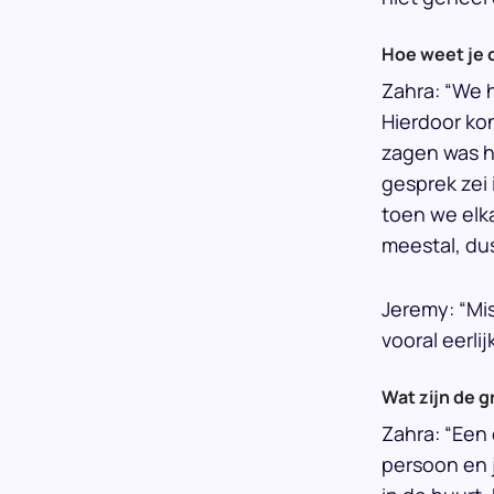
Hoe weet je o
Zahra: “We 
Hierdoor ko
zagen was he
gesprek zei
toen we elk
meestal, dus
Jeremy: “Mis
vooral eerli
Wat zijn de g
Zahra: “Een 
persoon en j