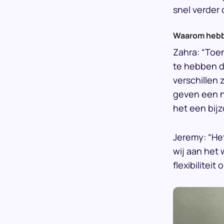
snel verder
Waarom hebbe
Zahra: “Toen
te hebben di
verschillen 
geven een n
het een bijz
Jeremy: “Het
wij aan het
flexibilitei