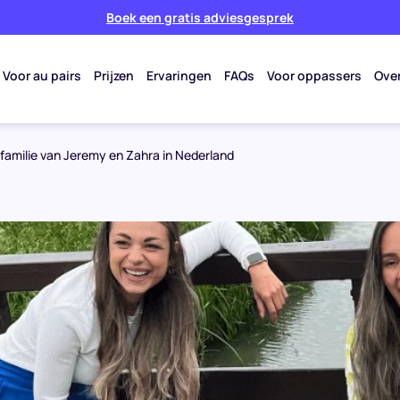
Boek een gratis adviesgesprek
Voor au pairs
Prijzen
Ervaringen
FAQs
Voor oppassers
Ove
familie van Jeremy en Zahra in Nederland