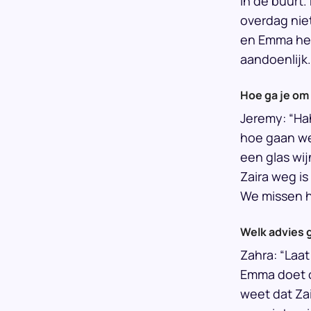
in de buurt.
overdag niet
en Emma heef
aandoenlijk.
Hoe ga je om
Jeremy: “Ha
hoe gaan we 
een glas wij
Zaira weg i
We missen h
Welk advies 
Zahra: “Laat
Emma doet of
weet dat Zai