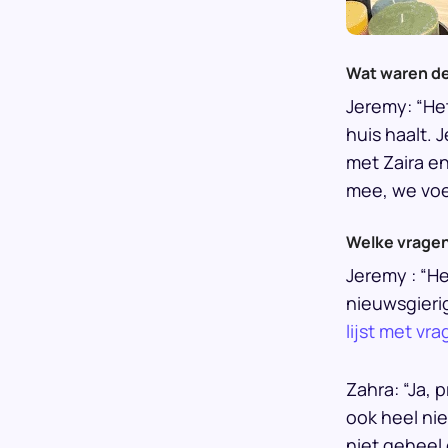
Wat waren de
Jeremy: “Het
huis haalt. 
met Zaira en
mee, we voel
Welke vragen
Jeremy : “He
nieuwsgierig
lijst met vr
Zahra: “Ja, 
ook heel nie
niet geheel 