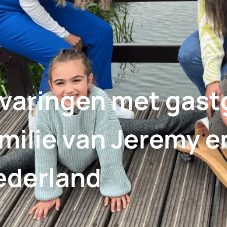
rvaringen met gast
milie van Jeremy e
ederland