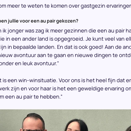
 om meer te weten te komen over gastgezin ervaringe
n jullie voor een au pair gekozen?
 ik jonger was zag ik meer gezinnen die een au pair h
e in een ander land is opgegroeid. Je kunt veel van el
zijn in bepaalde landen. En dat is ook goed! Aan de and
ieuw avontuur aan te gaan en nieuwe dingen te ontde
onder en leuk avontuur.”
 is een win-winsituatie. Voor ons is het heel fijn dat 
 werk zijn en voor haar is het een geweldige ervaring
t om een au pair te hebben.”