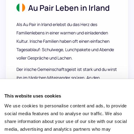
Au Pair Leben in Irland
Als Au Pair in Irland erlebst du das Herz des
Familienlebens in einer warmen und einladenden
Kultur. Irische Familien haben oft einen einfachen
Tagesablauf: Schulwege, Lunchpakete und Abende
voller Gespräche und Lachen.
Der irische Gemeinschaftsgeist ist stark und du wirst
ihn im täglichen Miteinander spüren. An den
Wochenenden hast du die Möglichkeit, die
Landschaft zu erkunden, lokale Städte zu besuchen
This website uses cookies
oder an Familienfeiern teilzunehmen.
We use cookies to personalise content and ads, to provide
social media features and to analyse our traffic. We also
Hier zu leben gibt dir mehr als kulturelles Wissen, es
share information about your use of our site with our social
gibt dir ein Gefühl der Zugehörigkeit in einem Land,
media, advertising and analytics partners who may
das Verbindung und Gastfreundschaft schätzt 🍀