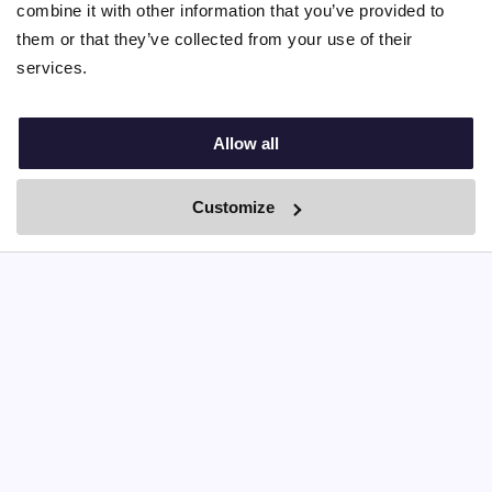
combine it with other information that you’ve provided to
🇮🇪
them or that they’ve collected from your use of their
services.
Kostenlos registrieren
Allow all
Customize
By Boei
Schau dir einige Videos von
Nina.care Au Pairs an