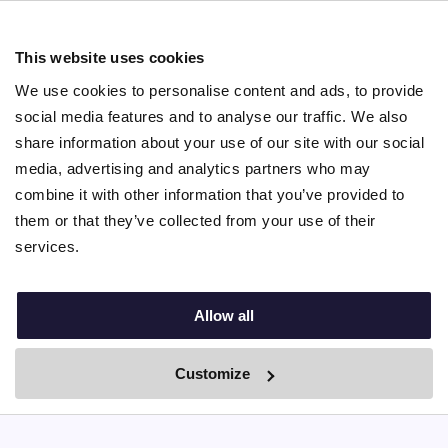
und die Bedeutung, die Beziehungen zukommt 🍝
🇮🇹
This website uses cookies
We use cookies to personalise content and ads, to provide
social media features and to analyse our traffic. We also
Kostenlos registrieren
share information about your use of our site with our social
media, advertising and analytics partners who may
combine it with other information that you’ve provided to
them or that they’ve collected from your use of their
services.
Schau dir einige Videos von
Nina.care Au Pairs an
Allow all
Customize
By Boei