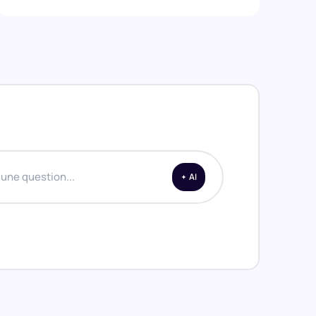
une question...
AI