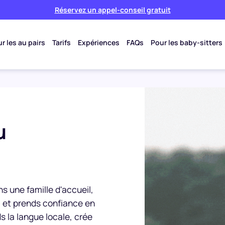
Réservez un appel-conseil gratuit
r les au pairs
Tarifs
Expériences
FAQs
Pour les baby-sitters
u
ans une famille d'accueil,
e, et prends confiance en
 la langue locale, crée