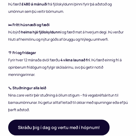
Þú færð
£480 á mánuði
frá fjölskyldunni þinni fyrir þá aðstoð og
umönnun sem þú veitir börnunum.
🛌
Frítt húsnæði og fæði
Þú býrð
heima hjá fjölskyldunni
og færð mat á hverjum degi. Þú verður
hluti af heimilinu og nýtur góðs af öruggu og hlýlegu umhverfi.
🌴
Frí og frídagar
Fyrir hver 12 mánaða dvöl færðu
4 vikna launað frí
. Þú færð einnig frí á
opinberum frídögum og fylgir skólaárinu, svo þú getir notið
menningarinnar.
📞
Stuðningur alla leið
Nina.care veitir þér stuðning á öllum stigum – frá vegabréfsáritun til
barnaumönnunar. Þú getur alltaf leitað til okkar með spurningar eða ef þú
þarft aðstoð.
Skráðu þig í dag og vertu með í hópnum!