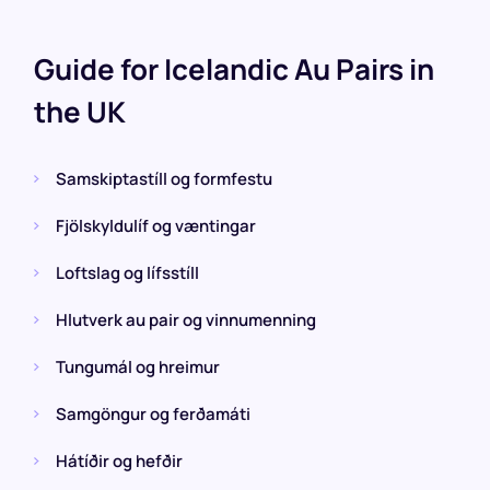
Guide for Icelandic Au Pairs in
the UK
Samskiptastíll og formfestu
Fjölskyldulíf og væntingar
Loftslag og lífsstíll
Hlutverk au pair og vinnumenning
Tungumál og hreimur
Samgöngur og ferðamáti
Hátíðir og hefðir