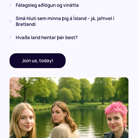
Félagsleg aðlögun og vinátta
Smá hluti sem minna þig á Ísland – já, jafnvel í
Bretlandi
Hvaða land hentar þér best?
Join us, today!