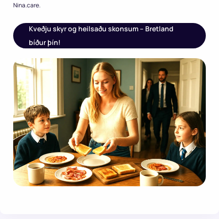
Nina.care.
Kveðju skyr og heilsaðu skonsum – Bretland
bíður þín!