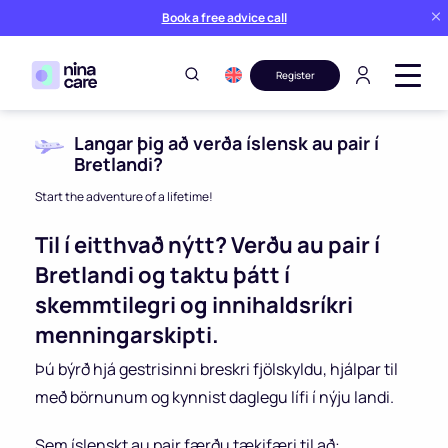
Book a free advice call
Register
Langar þig að verða íslensk au pair í
Bretlandi?
Start the adventure of a lifetime!
Til í eitthvað nýtt? Verðu au pair í
Bretlandi og taktu þátt í
skemmtilegri og innihaldsríkri
menningarskipti.
Þú býrð hjá gestrisinni breskri fjölskyldu, hjálpar til
með börnunum og kynnist daglegu lífi í nýju landi.
Sem íslenskt au pair færðu tækifæri til að: