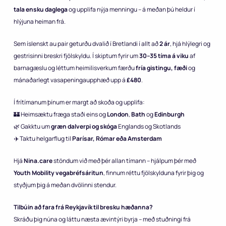
tala ensku daglega
og upplifa nýja menningu – á meðan þú heldur í
hlýjuna heiman frá.
Sem íslenskt au pair geturðu dvalið í Bretlandi í allt að
2 ár
, hjá hlýlegri og
gestrisinni breskri fjölskyldu. Í skiptum fyrir um
30–35 tíma á viku
af
barnagæslu og léttum heimilisverkum færðu
fría gistingu, fæði
og
mánaðarlegt vasapeningaupphæð upp á
£480
.
Í frítímanum þínum er margt að skoða og upplifa:
🏰 Heimsæktu fræga staði eins og
London
,
Bath
og
Edinburgh
🌿 Gakktu um
græn dalverpi og skóga
Englands og Skotlands
✈️ Taktu helgarflug til
Parísar, Rómar eða Amsterdam
Hjá
Nina.care
stöndum við með þér allan tímann – hjálpum þér með
Youth Mobility vegabréfsáritun
, finnum réttu fjölskylduna fyrir þig og
styðjum þig á meðan dvölinni stendur.
Tilbúin að fara frá Reykjavík til bresku hæðanna?
Skráðu þig núna og láttu næsta ævintýri byrja – með stuðningi frá