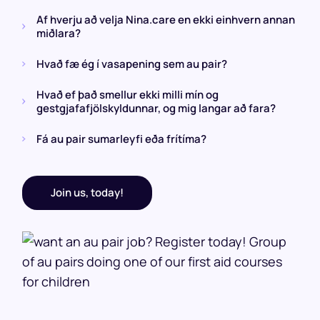
Af hverju að velja Nina.care en ekki einhvern annan
miðlara?
Hvað fæ ég í vasapening sem au pair?
Hvað ef það smellur ekki milli mín og
gestgjafafjölskyldunnar, og mig langar að fara?
Fá au pair sumarleyfi eða frítíma?
Join us, today!