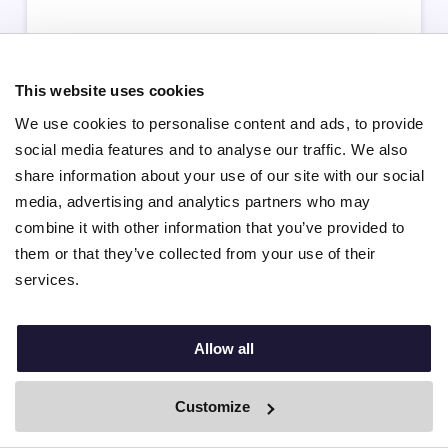
This website uses cookies
We use cookies to personalise content and ads, to provide
Spain
social media features and to analyse our traffic. We also
share information about your use of our site with our social
What is it like to be an au pair in the Spain?
media, advertising and analytics partners who may
What are visa rules? Read all about it in our
combine it with other information that you’ve provided to
page about Spain
them or that they’ve collected from your use of their
services.
Au Pair jobs in Spain
.
Allow all
Customize
By Boei