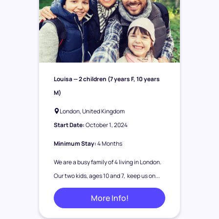
Louisa
— 2 children (7 years F, 10 years
M)
London, United Kingdom
Start Date:
October 1, 2024
Minimum Stay:
4 Months
We are a busy family of 4 living in London.
Our two kids, ages 10 and 7, keep us on...
More Info!