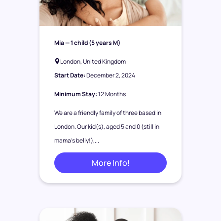
Mia
— 1 child (5 years M)
London, United Kingdom
Start Date:
December 2, 2024
Minimum Stay:
12 Months
We are a friendly family of three based in
London. Our kid(s), aged 5 and 0 (still in
mama’s belly!),...
More Info!