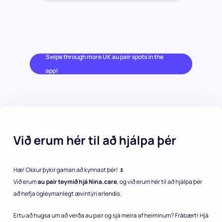
Swipe through more UK au pair spots in the
app!
Við erum hér til að hjálpa þér
Hæ! Okkur þykir gaman að kynnast þér! 🌷
Við erum
au pair teymið hjá Nina.care
, og við erum hér til að hjálpa þér
að hefja ógleymanlegt ævintýri erlendis.
Ertu að hugsa um að verða au pair og sjá meira af heiminum? Frábært! Hjá