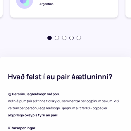
Argentina
Hvað felst í au pair áætluninni?
👏
Persónuleg leiðsögn við pöru
Við hjálpum þér að finna fjölskyldu sem hentar þér og þínum óskum. Við
veitum þér persónulega leiðsögn í gegnum allt ferlið – og það er
algjörlega
ókeypis fyrir au pair
!
💵
Vasapeningar