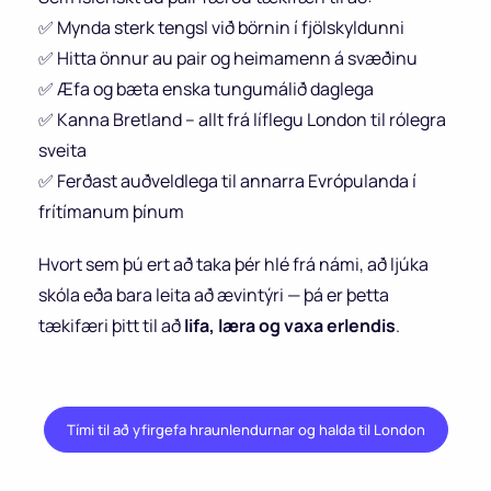
✅ Mynda sterk tengsl við börnin í fjölskyldunni
✅ Hitta önnur au pair og heimamenn á svæðinu
✅ Æfa og bæta enska tungumálið daglega
✅ Kanna Bretland – allt frá líflegu London til rólegra
sveita
✅ Ferðast auðveldlega til annarra Evrópulanda í
frítímanum þínum
Hvort sem þú ert að taka þér hlé frá námi, að ljúka
skóla eða bara leita að ævintýri — þá er þetta
tækifæri þitt til að
lifa, læra og vaxa erlendis
.
Tími til að yfirgefa hraunlendurnar og halda til London
.