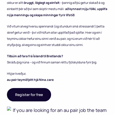
okkur er allt
öruggt, löglegt og einfalt
– þannig að þú getur slakað á og
einbeitt þér að því sem skiptir mestu máli:
að kynnast nýju fólki, upplifa
nýja menningu og skapa minningar fyrir lífstíð
.
Við vitum alveg hversu spennandi (og stundum smá stressandi!) þetta
skref getur verið – því við höfum allar upplifað það sjálfar. Hver og ein í
teyminu okkar hefur einu sinni verið au pair, og nú erum við hér til að
styðja þig, alveg eins og einhver studdi okkur einu sinni.
Tilbúin að fara frá Íslandi til Bretlands?
Skráðu þig núna – og við finnum saman réttu fjölskylduna fyrir þig.
Hlýjar kveðjur,
au pair teymið þitt hjá Nina.care
Register for free