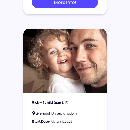
More Info!
Rick
— 1 child (age 2, F)
Liverpool, United Kingdom
Start Date:
March 1, 2025