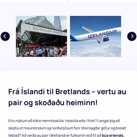
Frá Íslandi til Bretlands – vertu au
pair og skoðaðu heiminn!
Ertu nýbúin að klára menntaskóla, háskóla eða í fríári? Langar þig að
skipta út hraunlöndum og norðurljósum fyrir steinlagðar götur og breskt
teblað? Að verða au pair í Bretlandi er fullkomin leið til að
búa erlendis,