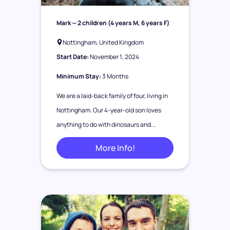
Mark
— 2 children (4 years M, 6 years F)
Nottingham, United Kingdom
Start Date:
November 1, 2024
Minimum Stay:
3 Months
We are a laid-back family of four, living in
Nottingham. Our 4-year-old son loves
anything to do with dinosaurs and...
More Info!