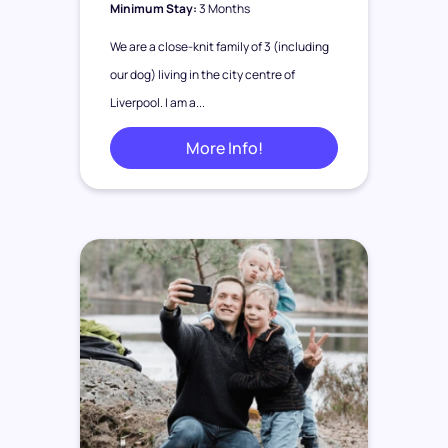
Minimum Stay:
3 Months
We are a close-knit family of 3 (including
our dog) living in the city centre of
Liverpool. I am a...
More Info!